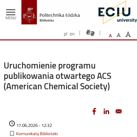
Przejdź do treści
menu
MENU
pl
en
Uruchomienie programu
publikowania otwartego ACS
(American Chemical Society)
Data dodania
access_time
17.06.2026 - 12:32
Kategorie
bookmark_border
Komunikaty Biblioteki