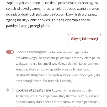
Dla bibliotekarzy
zapisanych za pomocą cookies i podobnych technologii w
Identyfikacja wizualna
celach statystycznych oraz w celu dostosowania serwisu
do indywidualnych potrzeb użytkowników. Jeśli wyrażasz
Kalendarium
zgodę na używanie cookies, to będą one zapisane w
pamięci twojej przeglądarki.
Stopka-2-Menu
Uczelnia
Więcej informacji
Życie Uczelni
Polityka prywatności
Cookies wymagane
Są to cookies wymagane do
Deklaracja dostępności
prawidłowego i bezpiecznego działania strony, dlatego ich
wyłączenie nie jest możliwe. Należą do nich także cookies
Youtube, które umożliwiają odtwarzanie filmów oraz
Biblioteka Politechniki Łódzkiej
ciasteczka Knightlab z narzędzia, które wykorzystujemy do
ul. Wólczańska 223, 93-005 Łódź
prezentacji historii Politechniki Łódzkiej.
NIP 727 002 18 95
Cookies statystyczne
Używamy narzędzia Google
tel. 42 631 20 73
Analytics, które zbieraja dane statystyczne oraz rejestruje
e-mail
oou@lib.p.lodz.pl
sposób korzystania przez internautów z naszego serwisu,