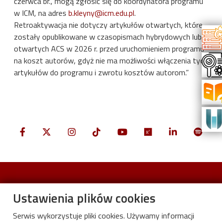
czerwca br., mogą zgłosić się do koordynatora programu
w ICM, na adres
b.kleyny@icm.edu.pl
.
Retroaktywacja nie dotyczy artykułów otwartych, które
zostały opublikowane w czasopismach hybrydowych lub
otwartych ACS w 2026 r. przed uruchomieniem programu
na koszt autorów, gdyż nie ma możliwości włączenia tych
artykułów do programu i zwrotu kosztów autorom.”
Ustawienia plików cookies
Stopka
Biblioteka cyfrowa CYBRA
Serwis wykorzystuje pliki cookies. Używamy informacji