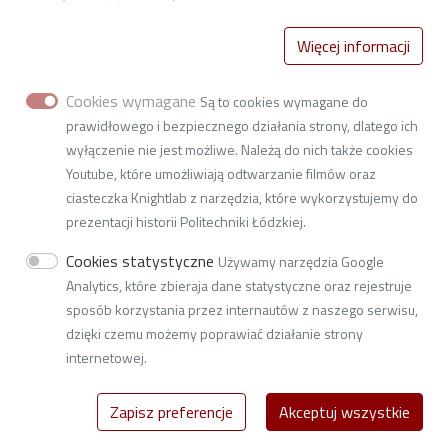
Stopka-2-Menu
Uczelnia
Więcej informacji
Życie Uczelni
Polityka prywatności
Cookies wymagane
Są to cookies wymagane do
Deklaracja dostępności
prawidłowego i bezpiecznego działania strony, dlatego ich
wyłączenie nie jest możliwe. Należą do nich także cookies
Youtube, które umożliwiają odtwarzanie filmów oraz
Biblioteka Politechniki Łódzkiej
ciasteczka Knightlab z narzędzia, które wykorzystujemy do
ul. Wólczańska 223, 93-005 Łódź
prezentacji historii Politechniki Łódzkiej.
NIP 727 002 18 95
Cookies statystyczne
Używamy narzędzia Google
tel. 42 631 20 73
Analytics, które zbieraja dane statystyczne oraz rejestruje
e-mail
oou@lib.p.lodz.pl
sposób korzystania przez internautów z naszego serwisu,
dzięki czemu możemy poprawiać działanie strony
internetowej.
© 2026
Politechnika Łódzka
Zapisz preferencje
Akceptuj wszystkie