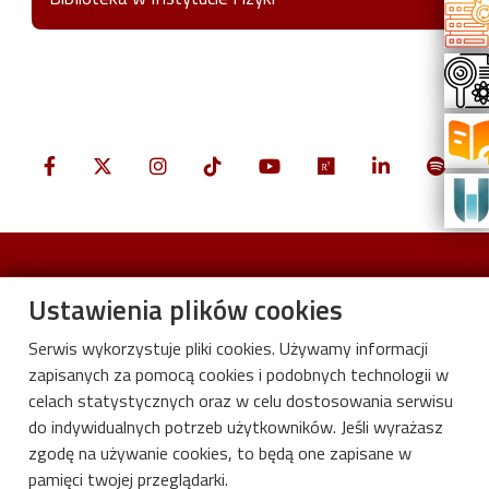
Biblioteka w Instytucie Fizyki
Ustawienia plików cookies
Stopka
Biblioteka cyfrowa CYBRA
Serwis wykorzystuje pliki cookies. Używamy informacji
Dla bibliotekarzy
zapisanych za pomocą cookies i podobnych technologii w
celach statystycznych oraz w celu dostosowania serwisu
Identyfikacja wizualna
do indywidualnych potrzeb użytkowników. Jeśli wyrażasz
Kalendarium
zgodę na używanie cookies, to będą one zapisane w
pamięci twojej przeglądarki.