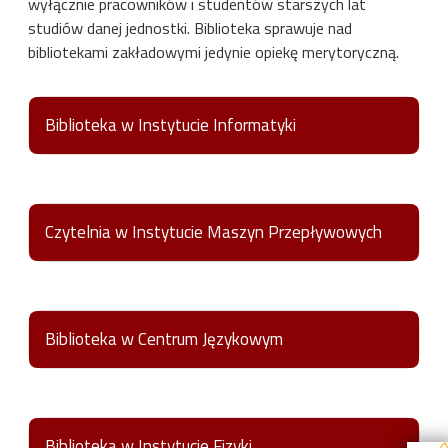
wyłącznie pracowników i studentów starszych lat
studiów danej jednostki. Biblioteka sprawuje nad
bibliotekami zakładowymi jedynie opiekę merytoryczną.
Biblioteka w Instytucie Informatyki
Instytut Informatyki, budynek B9, pok. 249, 90-924
Łódź, ul. Wólczańska 219/223
42 631 27 96 (wewn. 31)
Czytelnia w Instytucie Maszyn Przepływowych
Opiekun:
Jolanta Małek
Instytut Maszyn Przepływowych, budynek B13, pok.
217, 90-924 Łódź, ul. Wólczańska 219/223
42 631 23 52
Biblioteka w Centrum Językowym
Opiekun:
Anna Słota
Centrum Językowe, budynek B25, 90-924 Łódź, Al.
Politechniki 12
42 631 28 10
Biblioteka w Instytucie Fizyki